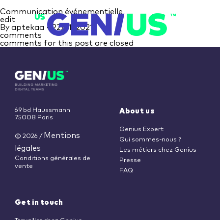
Communication événementielle
edit
By
aptekaa
•
22/11/2021
comments
comments for this post are closed
69 bd Haussmann
About us
75008 Paris
Genius Expert
Mentions
© 2026
/
Qui sommes-nous ?
légales
Les métiers chez Genius
Conditions générales de
Presse
vente
FAQ
Get in touch