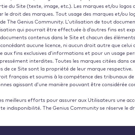
artie du Site (texte, image, etc.). Les marques et/ou log
ar le droit des marques. Tout usage des marques et/ou l
de The Genius Community. L’utilisation de tout document
isation qui pourrait être effectuée à d’autres fins est ex
les documents contenus dans le Site et chacun des éléments
oncédant aucune licence, ni aucun droit autre que celui d
e aux fins exclusives d’informations et pour un usage per
 expressément interdites. Toutes les marques citées dans 
es de ce Site sont la propriété de leur marque respective.
droit français et soumis à la compétence des tribunaux de
onnes agissant d’une manière pouvant être considérée comm
s meilleurs efforts pour assurer aux Utilisateurs une acc
te indisponibilité. The Genius Community se réserve le dr