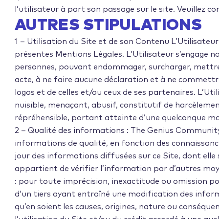
l’utilisateur à part son passage sur le site. Veuillez
AUTRES STIPULATIONS
1 – Utilisation du Site et de son Contenu L’Utilisateu
présentes Mentions Légales. L’Utilisateur s’engage no
personnes, pouvant endommager, surcharger, mettre h
acte, à ne faire aucune déclaration et à ne commett
logos et de celles et/ou ceux de ses partenaires. L’Uti
nuisible, menaçant, abusif, constitutif de harcèlemen
répréhensible, portant atteinte d’une quelconque man
2 – Qualité des informations : The Genius Community
informations de qualité, en fonction des connaissance
jour des informations diffusées sur ce Site, dont elle se
appartient de vérifier l’information par d’autres mo
: pour toute imprécision, inexactitude ou omission p
d’un tiers ayant entraîné une modification des inform
qu’en soient les causes, origines, nature ou conséque