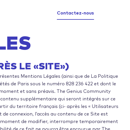
Contactez-nous
LES
ÈS LE «SITE»)
présentes Mentions Légales (ainsi que de La Politique
tés de Paris sous le numéro 828 236 422 et dont le
out moment et sans préavis. The Genius Community
u contenu supplémentaire qui seront intégrés sur ce
r du territoire français (ci- après les « Utilisateurs
t de connexion, l’accès au contenu de ce Site est
tout moment de modifier, interrompre temporairement
bilité de ce fait ne pourra être encourue par The