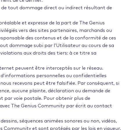
ment de ce dernier.
 de tout dommage direct ou indirect résultant de
n préalable et expresse de la part de The Genius
ivilégiés vers des sites partenaires, marchands ou
esponsable des contenus et de la conformité de ces
 tout dommage subi par l’Utilisateur au cours de sa
lations aux droits des tiers: à ce titre sa
nternet peuvent être interceptés sur le réseau.
r d’informations personnelles ou confidentielles
 nous recevons peut être falsifiée. Par conséquent, si
ence, aucune plainte, déclaration ou demande de
 par voie postale. Pour obtenir plus de
ct avec The Genius Community par écrit au contact
, dessins, séquences animées sonores ou non, vidéos,
nius Community et sont protégés par les lois en vigueur.