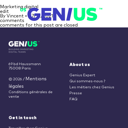
Marketing digital
edit
By
Vincent
•
07/12/2021
comments
comments for this post are closed
69 bd Haussmann
About us
75008 Paris
Genius Expert
Mentions
© 2026
/
Qui sommes-nous ?
légales
Les métiers chez Genius
Conditions générales de
Presse
vente
FAQ
Get in touch