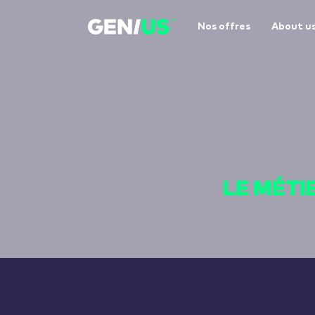
Nos offres
About u
LE MÉTI