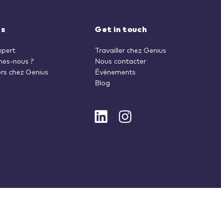
us
Get in touch
xpert
Travailler chez Genius
es-nous ?
Nous contacter
rs chez Genius
Événements
Blog